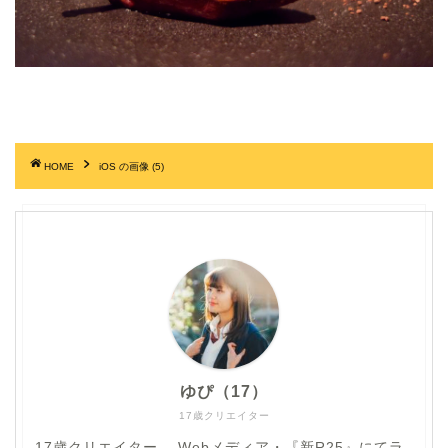
HOME
iOS の画像 (5)
ゆぴ（17）
17歳クリエイター
17歳クリエイター。 Webメディア・『新R25』にてラ