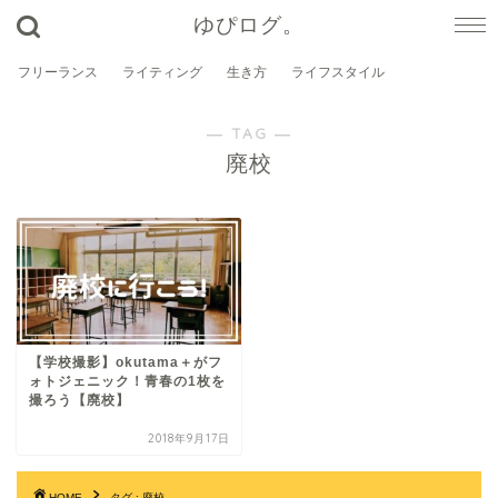
ゆぴログ。
フリーランス
ライティング
生き方
ライフスタイル
― TAG ―
廃校
【学校撮影】okutama＋がフ
ォトジェニック！青春の1枚を
撮ろう【廃校】
2018年9月17日
HOME
タグ : 廃校