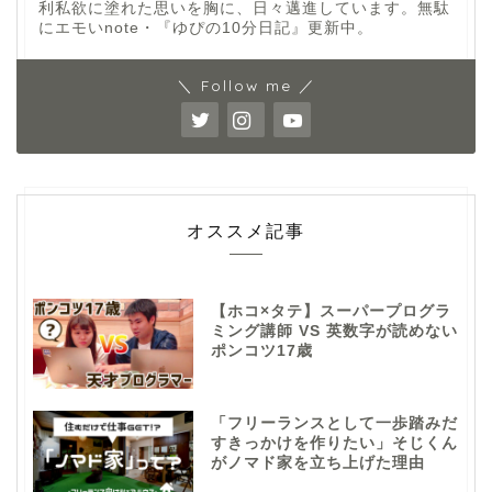
利私欲に塗れた思いを胸に、日々邁進しています。無駄
にエモいnote・『ゆぴの10分日記』更新中。
＼ Follow me ／
オススメ記事
【ホコ×タテ】スーパープログラ
ミング講師 VS 英数字が読めない
ポンコツ17歳
「フリーランスとして一歩踏みだ
すきっかけを作りたい」そじくん
がノマド家を立ち上げた理由