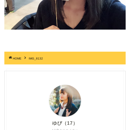
HOME
IMG_8132
ゆぴ（17）