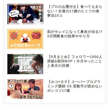
【プロのお墨付き】食べても太ら
ない！永遠の17歳のヒミツの食
事法10コ
肌がキレイになって鼻炎が治る!?
3日間断食の効果ややり方
【9月まとめ】フォロワー1000人
突破&朝渋MVP！今月やったこと
と来月の目標
【ホコ×タテ】スーパープログラ
ミング講師 VS 英数字が読めない
ポンコツ17歳