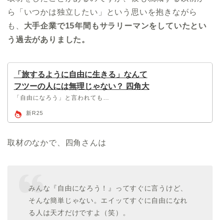
ら「いつかは独立したい」という思いを抱きながら
も、
大手企業で15年間もサラリーマンをしていたとい
う過去がありました。
「旅するように自由に生きる」なんて
フツーの人には無理じゃない？ 四角大
輔にツッコんだ｜新R25 – 20代ビジネ
「自由になろう」と言われても…
スパーソンのバイブル
新R25
取材のなかで、四角さんは
みんな『
自由になろう！』
ってすぐに言うけど、
そんな簡単じゃない。
エイッてすぐに自由になれ
る人は天才だけですよ（笑）。