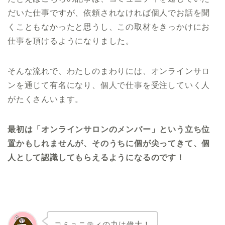
る「目的の欠損」 【5時こーじ】1992年生ま
れ。ライフワークとして、新卒2年目から朝活コ
だいた仕事ですが、依頼されなければ個人でお話を聞
ミュニティ「朝渋」を立ち上げ、現在、年間参
加者5000名を越える著者イベントを開催、200
くこともなかったと思うし、この取材をきっかけにお
名のコミュニティを運営している。2018年8
月、ライフワークだった朝渋に本格的にコミッ
仕事を頂けるようになりました。
ト。日本の「朝」を変える。 【菅原 健一（すが
けん）】株式会社Moonshot 代表取締役 CEO。
株式会社スマートニュース、株式会社
そんな流れで、わたしのまわりには、オンラインサロ
Supershipなどを経て、独立。これまでの
BtoC、BtoB、大企業、スタートアップ、女性向
ンを通じて有名になり、個人で仕事を受注していく人
け、男性向け、サービス、メーカーなど、あら
ゆる企業のコンサル、アドバイザーの経験を活
がたくさんいます。
かし企業の10倍成長を支援するアドバイザー業
を営む。 5時こーじ： まず、菅原 健一（すがけ
ん）さんは『企業の10倍成長支援のアドバイザ
ー』とのことですが、一体どんな職業なんです
最初は「オンラインサロンのメンバー」という立ち位
か？ すがけんさん： 端的に言えば、企業に対し
置かもしれませんが、そのうちに個が尖ってきて、個
て「非連続の成長の設計」をする仕事です。10
倍成長の指標と言うのは、「売上」・「利
人として認識してもらえるようになるのです！
益」・「時価総額」の3つあって、どこを伸ばし
たいのか、企業と相談しながらアドバイスをし
ていきます。 5時こーじ： なるほど、その「ア
ドバイザー」と言うのは、いわゆる「コンサ
ル」とは違うんですか？ すがけんさん： 少し違
いますね。医者に例えて説明します。医者とい
うのは、「診察をして処方箋を書いて治療をす
る」というのが仕事じゃないですか。 そして、
コミュニティの力は偉大！