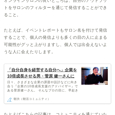
オンラインサロンの良いところは、自分のアウトプッ
トをサロンのフィルターを通じて発信することができ
ること。
たとえば、イベントレポートもサロン名を付けて発信
することで、個人の発信よりも多くの目の人に止まる
可能性がグッと上がりますし、個人では出会えないよ
うな人に会えたりします。
「自分自身を経営する自分へ」企業を
10倍成長させる男・菅原 健一さんに
『朝渋』を10倍成長させるコツを聞い
日々、さまざまな企業の課題や設計などに向き
合う『企業の10倍成長支援のアドバイザー』で
てきた | 朝渋（朝活コミュニティ）
ある菅原健一さん。 そんなプロの目に、早起き
コミュニティ・『朝渋』はどう映っているの
か。 『朝渋』に加え、企業や個人が10倍成長を
朝渋（朝活コミュニティ）
するために大切なことを聞いてきました。 ＜ラ
イター：ゆぴ（17）＞ 『企業の10倍成長支援
のアドバイザー』とは？ 多くの企業が抱えてい
たとえばこちらの記事は、コミュニティを通じていた