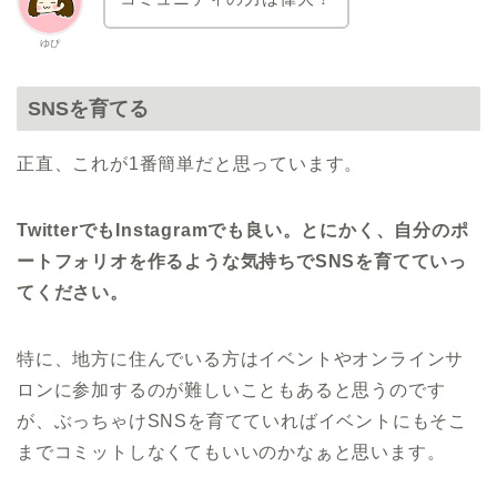
ビジネスで言うと広告代理店は、売り物が売れ
ないお客さんに向けて、「診察」と「処方箋」
部分を担って、広告メニューを提案します。そ
ゆぴ
して、「治療」としてメディアが「広告」を出
すわけです。 でも、現状、世の中のコンサルは
「治療」をメインで行なってしまっているんで
SNSを育てる
すよ。 5時こーじ： えっ、でも実際に悩みが解
決できるならいいんじゃないんですか？ すがけ
んさん：
正直、これが1番簡単だと思っています。
TwitterでもInstagramでも良い。とにかく、自分のポ
ートフォリオを作るような気持ちでSNSを育てていっ
てください。
特に、地方に住んでいる方はイベントやオンラインサ
ロンに参加するのが難しいこともあると思うのです
が、ぶっちゃけSNSを育てていればイベントにもそこ
までコミットしなくてもいいのかなぁと思います。