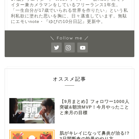
イター兼カメラマンをしているフリーランス1年生。
「一生自分が17歳でいられる世界を作りたい」という私
利私欲に塗れた思いを胸に、日々邁進しています。無駄
にエモいnote・『ゆぴの10分日記』更新中。
＼ Follow me ／
オススメ記事
【9月まとめ】フォロワー1000人
突破&朝渋MVP！今月やったこと
と来月の目標
肌がキレイになって鼻炎が治る!?
3日間断食の効果ややり方