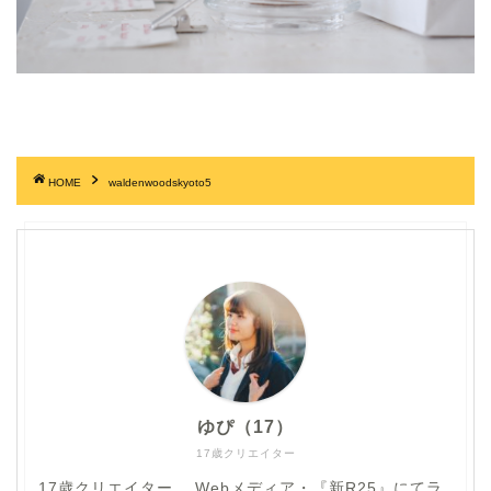
HOME
waldenwoodskyoto5
ゆぴ（17）
17歳クリエイター
17歳クリエイター。 Webメディア・『新R25』にてラ