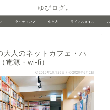
ゆぴログ。
ス
ライティング
生き方
ライフスタイル
の大人のネットカフェ・ハ
源・wi-fi）
2019年10月29日
/
2020年6月2日