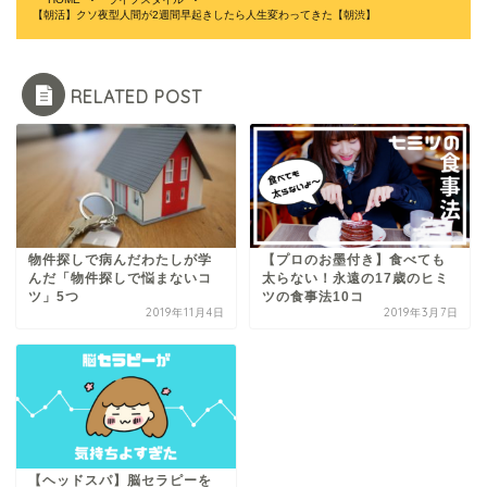
【朝活】クソ夜型人間が2週間早起きしたら人生変わってきた【朝渋】
RELATED POST
物件探しで病んだわたしが学
【プロのお墨付き】食べても
んだ「物件探しで悩まないコ
太らない！永遠の17歳のヒミ
ツ」5つ
ツの食事法10コ
2019年11月4日
2019年3月7日
【ヘッドスパ】脳セラピーを