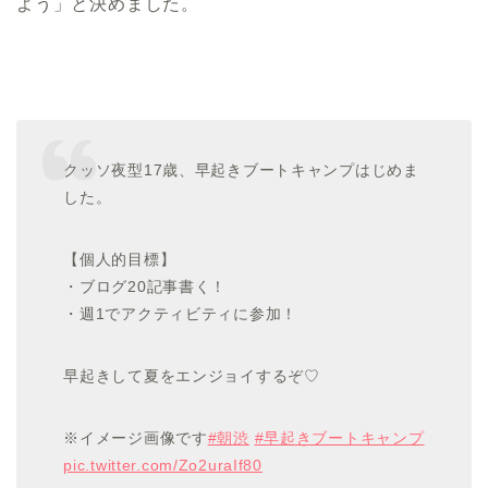
よう」と決めました。
クッソ夜型17歳、早起きブートキャンプはじめま
した。
【個人的目標】
・ブログ20記事書く！
・週1でアクティビティに参加！
早起きして夏をエンジョイするぞ♡
※イメージ画像です
#朝渋
#早起きブートキャンプ
pic.twitter.com/Zo2uraIf80