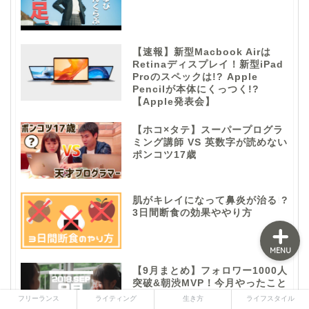
【速報】新型Macbook Airは
フリーランス
Retinaディスプレイ！新型iPad
Proのスペックは!? Apple
Pencilが本体にくっつく!?
ライティング
【Apple発表会】
【ホコ×タテ】スーパープログラ
生き方
ミング講師 VS 英数字が読めない
ポンコツ17歳
ライフスタイル
肌がキレイになって鼻炎が治る!?
3日間断食の効果ややり方
MENU
【9月まとめ】フォロワー1000人
突破&朝渋MVP！今月やったこと
と来月の目標
フリーランス
ライティング
生き方
ライフスタイル