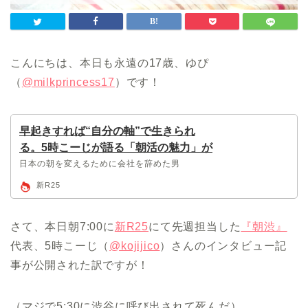
こんにちは、本日も永遠の17歳、ゆぴ
（
@milkprincess17
）です！
早起きすれば“自分の軸”で生きられ
る。5時こーじが語る「朝活の魅力」が
想像以上だった｜新R25
日本の朝を変えるために会社を辞めた男
新R25
さて、本日朝7:00に
新R25
にて先週担当した
『朝渋』
代表、5時こーじ（
@kojijico
）さんのインタビュー記
事が公開された訳ですが！
（マジで5:30に渋谷に呼び出されて死んだ）